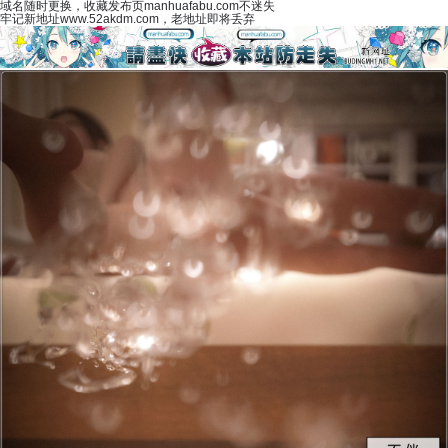
域名随时更换，收藏发布页manhuafabu.com不迷失
牢记新地址www.52akdm.com，老地址即将丢弃