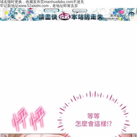
域名随时更换，收藏发布页manhuafabu.com不迷失
牢记新地址www.52akdm.com，老地址即将丢弃