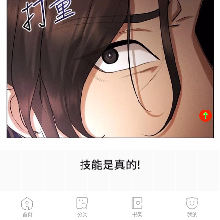
首页
分类
书架
我的
第6話-在女王峰的包夾下大噴發
2
/
122