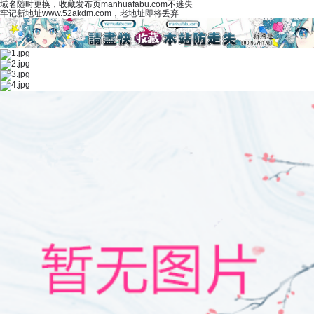
域名随时更换，收藏发布页manhuafabu.com不迷失
牢记新地址www.52akdm.com，老地址即将丢弃