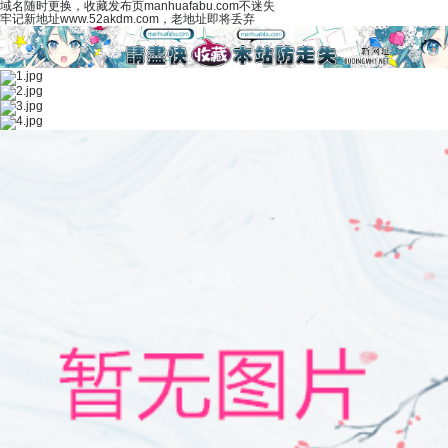
域名随时更换，收藏发布页manhuafabu.com不迷失
牢记新地址www.52akdm.com，老地址即将丢弃