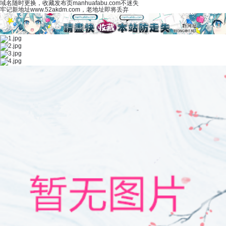
域名随时更换，收藏发布页manhuafabu.com不迷失
牢记新地址www.52akdm.com，老地址即将丢弃